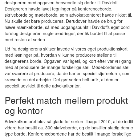
designeren med opgaven henvendte sig derfor til Davidoff.
Designeren havde lavet tegninger på konferenceborde,
skriveborde og mødeborde, som advokatkontoret havde nikket til.
Nu skulle det bare produceres. Derudover havde de brug for
hæve-/sænkeborde, så med udgangspunkt i Davidoffs eget bord
foretog designeren nogle ændringer, der fik bordet til at passe
med resten af serien.
Ud fra designerens skitser lavede vi vores eget produktionskort
med løsninger på, hvordan vi kunne producere stellene til
designerens borde. Opgaven var ligetil, og kort efter var vi i gang
med at producere de mange forskellige stel. Mødebordenes stel
var sværere at producere, da de har en speciel stjerneform, som
krævede en del arbejde. Det gør serien helt unik, at den er
specielt udviklet til dette advokatkontor.
Perfekt match mellem produkt
og kontor
Advokatkontoret blev så glade for serien tilbage i 2010, at de indtil
videre har bestilt ca. 300 skriveborde, og de bestiller stadig denne
type borde. Konferencebordene har de bestilt i mange forskellige