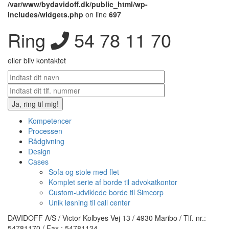
/var/www/bydavidoff.dk/public_html/wp-
includes/widgets.php
on line
697
Ring
54 78 11 70
eller bliv kontaktet
Kompetencer
Processen
Rådgivning
Design
Cases
Sofa og stole med flet
Komplet serie af borde til advokatkontor
Custom-udviklede borde til Simcorp
Unik løsning til call center
DAVIDOFF A/S / Victor Kolbyes Vej 13 / 4930 Maribo / Tlf. nr.:
54781170 / Fax : 54781124